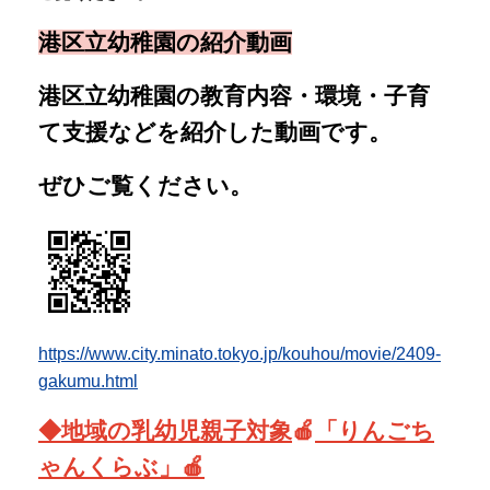
https://www.city.minato.tokyo.jp/kouhou/movie/2409-
gakumu.html
◆地域の乳幼児親子対象
🍎
「りんごち
ゃんく
らぶ」🍎
https://shibaura-kg.minato-
tky.ed.jp/misyuenji
遊びに来てくださいね！
R8りんごちゃんくらぶ年間予定.pdf