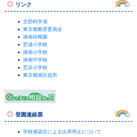
東京都港区役所
登園連絡票
学校感染症による出席停止について
港区立芝浦幼稚園のホームページです。
カウンタ
COUNTER
2
4
3
4
4
8
5
今日
1
9
5
昨日
1
2
4