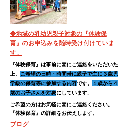
上、
ご希望の日時・時間帯に親子で主に３歳児
学級の保育等に参加する内容
です。
１歳から４
歳のお子さんを対象
にしています。
ご希望の方はお気軽に園にご連絡ください。
『体験保育』の
詳細をお伝えします。
ブログ
～えがおがおどるようちえん～
を随時更新しています。
園生活の様子（遊び・活動・行事な
ど）ぜひご覧ください。
https://shibaura-kg.minato-
tky.ed.jp/blog