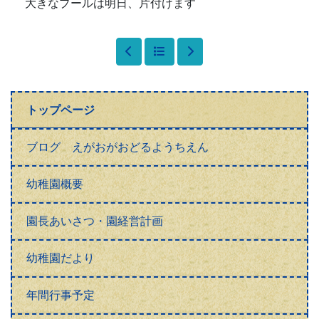
幼稚園概要
園長あいさつ・園経営計画
幼稚園だより
年間行事予定
未就園児の会
施設
アクセス
芝浦チャンネル （保護者専用）
携帯サイト