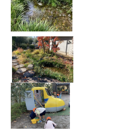
芝浦幼稚園 公式X（旧Twitter）
X by shibaurakg
みなときっずなび「もうすぐ しょうがくせ
い カレンダー」