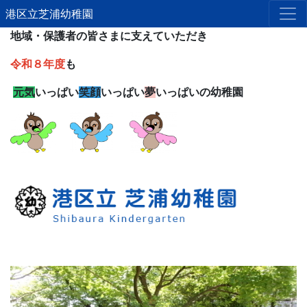
港区立芝浦幼稚園
地域・保護者の皆さまに支えていただき
令和８年度
も
元気
いっぱい
笑顔
いっぱい
夢
いっぱいの幼稚園
Previous
Next