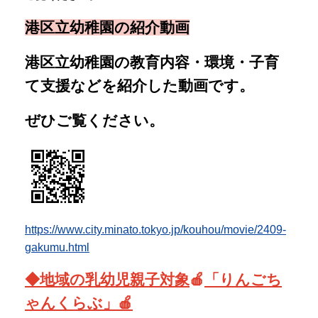
https://www.city.minato.tokyo.jp/kouhou/movie/2409-
gakumu.html
◆地域の乳幼児親子対象
🍎
「りんごち
ゃんく
らぶ」🍎
https://shibaura-kg.minato-
tky.ed.jp/misyuenji
遊びに来てくださいね！
R8りんごちゃんくらぶ年間予定.pdf