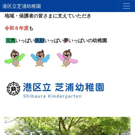
港区立芝浦幼稚園
地域・保護者の皆さまに支えていただき
令和８年度
も
元気
いっぱい
笑顔
いっぱい
夢
いっぱいの幼稚園
Previous
Next