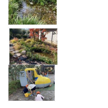
芝浦幼稚園 公式X（旧Twitter）
X by shibaurakg
みなときっずなび「もうすぐ しょうがくせ
い カレンダー」