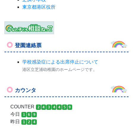
カウンタ
COUNTER
2
4
3
4
4
5
9
今日
1
6
9
昨日
1
2
4
学校感染症による出席停止について
|
個人情報の取り扱い
について
|
サイトマップ
港区立芝浦幼稚園
〒108-0023 東京都港区芝浦４丁目８番１８号
TEL：03-3452-0574 FAX：03-3452-6433
Copyright © 2016 港区立芝浦幼稚園 All rights reserved.