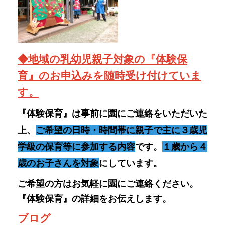
上、
ご希望の日時・時間帯に親子で主に３歳児
学級の保育等に参加する内容
です。
１歳から４
歳のお子さんを対象
にしています。
ご希望の方はお気軽に園にご連絡ください。
『体験保育』の
詳細をお伝えします。
ブログ
～えがおがおどるようちえん～
を随時更新しています。
園生活の様子（遊び・活動・行事な
ど）ぜひご覧ください。
https://shibaura-kg.minato-
tky.ed.jp/blog