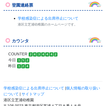
登園連絡票
学校感染症による出席停止について
港区立芝浦幼稚園のホームページです。
カウンタ
COUNTER
2
4
3
4
4
4
2
今日
1
5
2
昨日
1
2
4
学校感染症による出席停止について
|
個人情報の取り扱い
について
|
サイトマップ
港区立芝浦幼稚園
〒108-0023 東京都港区芝浦４丁目８番１８号