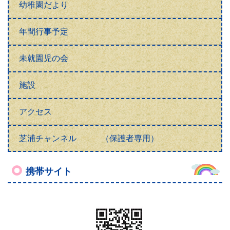
幼稚園だより
年間行事予定
未就園児の会
施設
アクセス
芝浦チャンネル （保護者専用）
携帯サイト