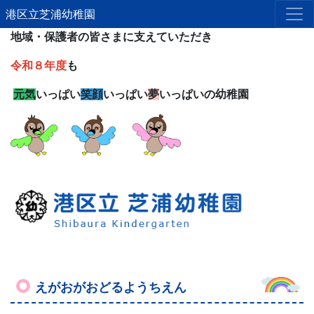
港区立芝浦幼稚園
地域・保護者の皆さまに支えていただき
令和８年度
も
元気
いっぱい
笑顔
いっぱい
夢
いっぱいの幼稚園
えがおがおどるようちえん