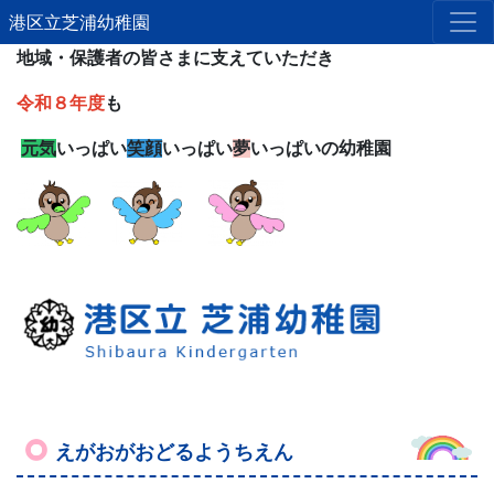
港区立芝浦幼稚園
地域・保護者の皆さまに支えていただき
令和８年度
も
元気
いっぱい
笑顔
いっぱい
夢
いっぱいの幼稚園
えがおがおどるようちえん