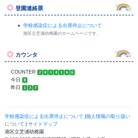
登園連絡票
学校感染症による出席停止について
港区立芝浦幼稚園のホームページです。
カウンタ
COUNTER
2
4
3
4
1
6
6
今日
0
昨日
1
3
7
学校感染症による出席停止について
|
個人情報の取り扱い
について
|
サイトマップ
港区立芝浦幼稚園