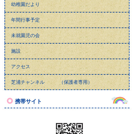
幼稚園だより
年間行事予定
未就園児の会
施設
アクセス
芝浦チャンネル （保護者専用）
携帯サイト