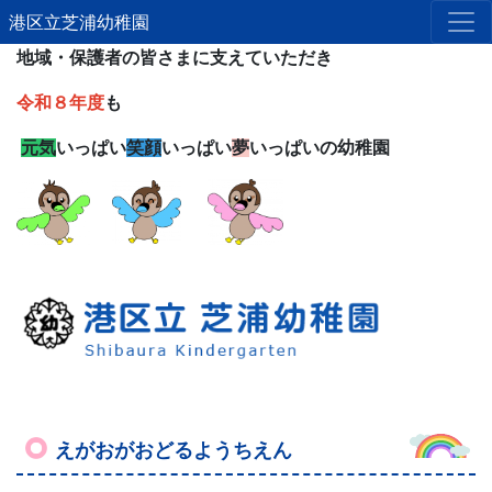
港区立芝浦幼稚園
地域・保護者の皆さまに支えていただき
令和８年度
も
元気
いっぱい
笑顔
いっぱい
夢
いっぱいの幼稚園
えがおがおどるようちえん