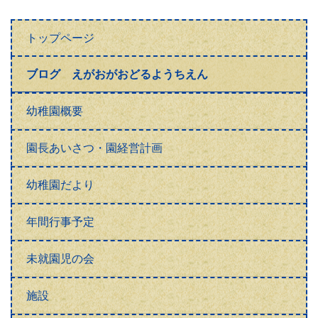
トップページ
ブログ えがおがおどるようちえん
幼稚園概要
園長あいさつ・園経営計画
幼稚園だより
年間行事予定
未就園児の会
施設