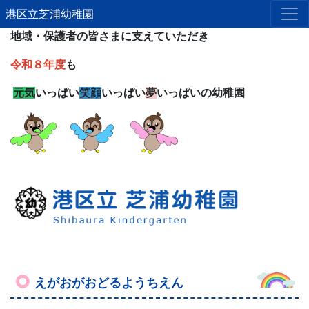
港区立芝浦幼稚園
地域・保護者の皆さまに支えていただき
令和８年度
も
元気
いっぱい
笑顔
いっぱい
夢
いっぱいの幼稚園
えがおがおどるようちえん