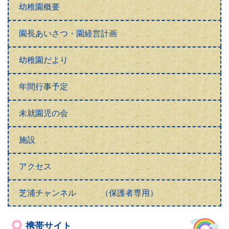
幼稚園概要
園長あいさつ・園経営計画
幼稚園だより
年間行事予定
未就園児の会
施設
アクセス
芝浦チャンネル （保護者専用）
携帯サイト