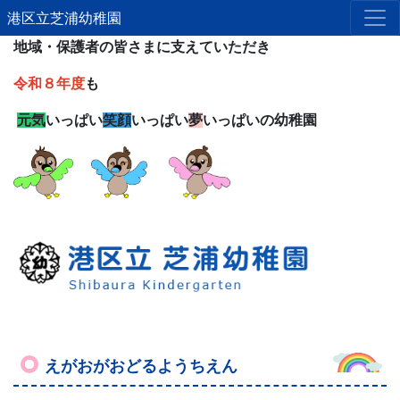
港区立芝浦幼稚園
地域・保護者の皆さまに支えていただき
令和８年度
も
元気
いっぱい
笑顔
いっぱい
夢
いっぱいの幼稚園
えがおがおどるようちえん