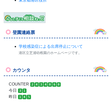
東京都港区役所
登園連絡票
学校感染症による出席停止について
港区立芝浦幼稚園のホームページです。
カウンタ
COUNTER
2
4
3
4
0
6
0
今日
3
1
昨日
1
4
5