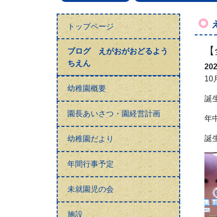
トップページ
【
ブログ えがおがおどるよう
ちえん
20
1
幼稚園概要
誕
園長あいさつ・園経営計画
年
誕
幼稚園だより
年間行事予定
未就園児の会
施設