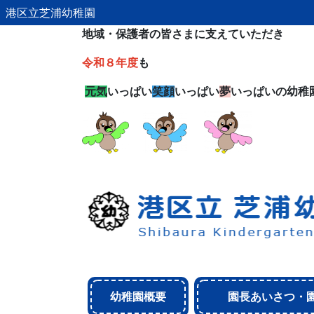
港区立芝浦幼稚園
地域・保護者の皆さまに支えていただき
令和８年度
も
元気
いっぱい
笑顔
いっぱい
夢
いっぱいの幼稚
幼稚園概要
園長あいさつ・