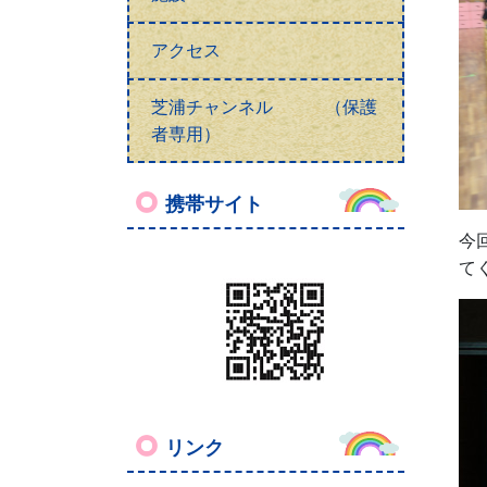
アクセス
芝浦チャンネル （保護
者専用）
携帯サイト
今
て
リンク