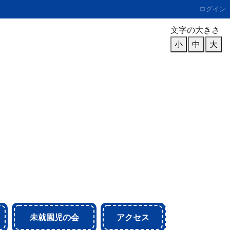
ログイン
文字の大きさ
小
中
大
未就園児の会
アクセス