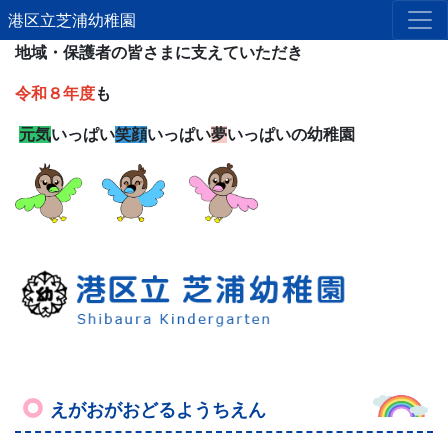
港区立芝浦幼稚園
地域・保護者の皆さまに支えていただき
令和８年度
も
元気
いっぱい
笑顔
いっぱい
夢
いっぱいの幼稚園
えがおがおどるようちえん