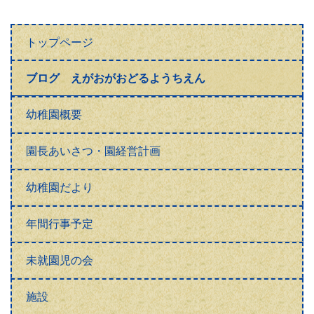
トップページ
ブログ えがおがおどるようちえん
幼稚園概要
園長あいさつ・園経営計画
幼稚園だより
年間行事予定
未就園児の会
施設