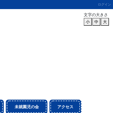
ログイン
文字の大きさ
小
中
大
未就園児の会
アクセス