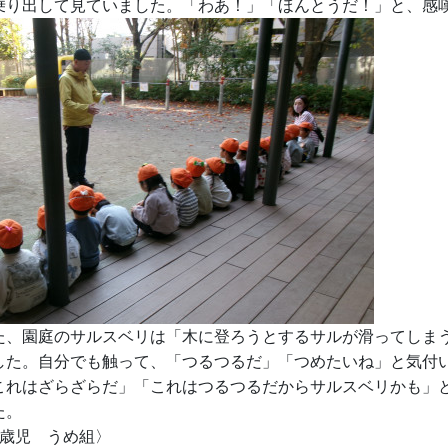
乗り出して見ていました。「わあ！」「ほんとうだ！」と、感
た、園庭のサルスベリは「木に登ろうとするサルが滑ってしま
した。自分でも触って、「つるつるだ」「つめたいね」と気付
これはざらざらだ」「これはつるつるだからサルスベリかも」
た。
4歳児 うめ組〉