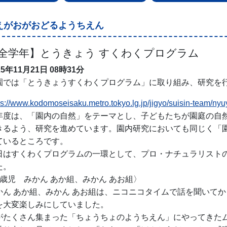
えがおがおどるようちえん
全学年】とうきょう すくわくプログラム
25年11月21日
08時31分
園では「とうきょうすくわくプログラム」に取り組み、研究を
ps://www.kodomoseisaku.metro.tokyo.lg.jp/jigyo/suisin-team/n
年度は、「園内の自然」をテーマとし、子どもたちが園庭の自
きるよう、研究を進めています。園内研究においても同じく「
ているところです。
日はすくわくプログラムの一環として、プロ・ナチュラリスト
た。
3歳児 みかん あか組、みかん あお組〉
かん あか組、みかん あお組は、ニコニコタイムで話を聞いて
を大変楽しみにしていました。
がたくさん集まった「ちょうちょのようちえん」にやってきた