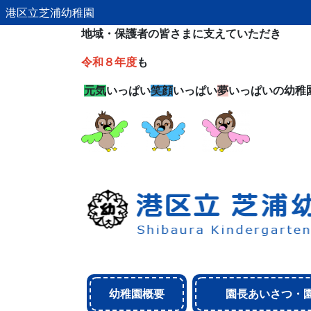
港区立芝浦幼稚園
地域・保護者の皆さまに支えていただき
令和８年度
も
元気
いっぱい
笑顔
いっぱい
夢
いっぱいの幼稚
幼稚園概要
園長あいさつ・