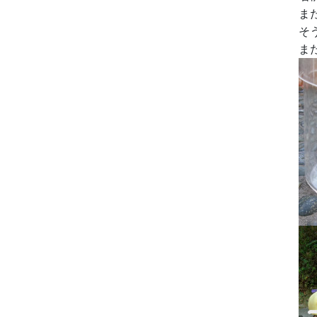
ま
そ
ま