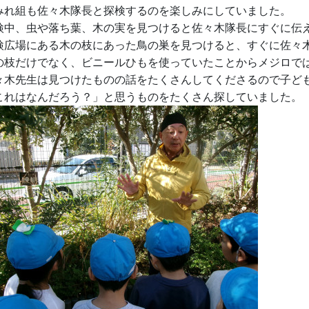
みれ組も佐々木隊長と探検するのを楽しみにしていました。
検中、虫や落ち葉、木の実を見つけると佐々木隊長にすぐに伝
検広場にある木の枝にあった鳥の巣を見つけると、すぐに佐々
の枝だけでなく、ビニールひもを使っていたことからメジロで
々木先生は見つけたものの話をたくさんしてくださるので子ど
これはなんだろう？」と思うものをたくさん探していました。