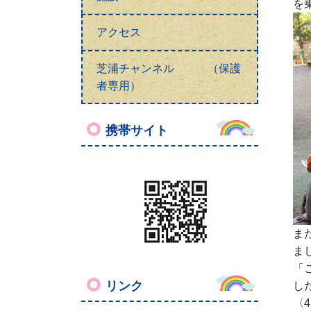
を
アクセス
芝浦チャンネル （保護
者専用）
携帯サイト
ま
ま
「
リンク
し
〈