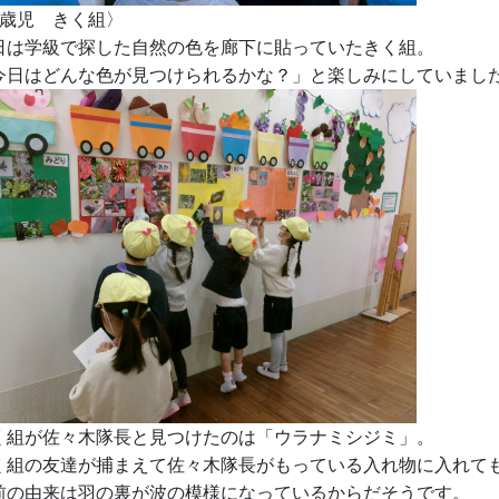
5歳児 きく組〉
日は学級で探した自然の色を廊下に貼っていたきく組。
今日はどんな色が見つけられるかな？」と楽しみにしていまし
く組が佐々木隊長と見つけたのは「ウラナミシジミ」。
く組の友達が捕まえて佐々木隊長がもっている入れ物に入れて
前の由来は羽の裏が波の模様になっているからだそうです。