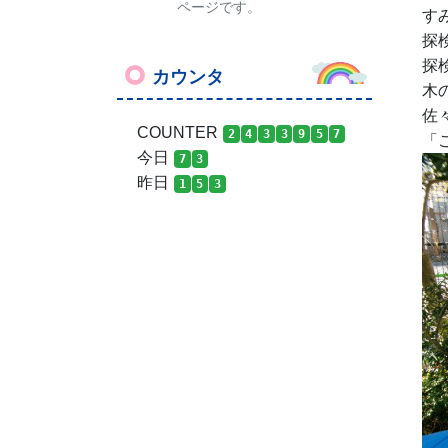
ページです。
す
探
探
カウンタ
木
佐
COUNTER
2
4
3
3
9
5
7
「
今日
7
3
昨日
1
5
3