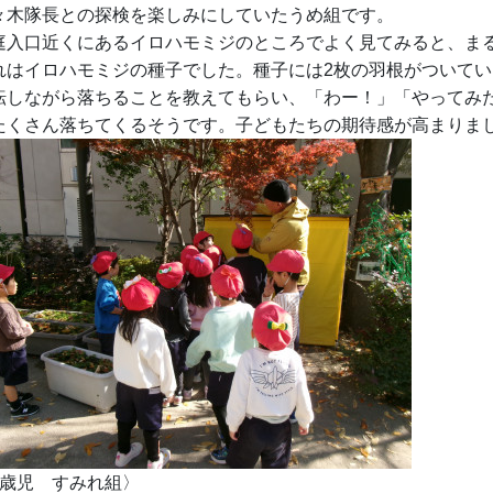
々木隊長との探検を楽しみにしていたうめ組です。
庭入口近くにあるイロハモミジのところでよく見てみると、ま
れはイロハモミジの種子でした。種子には2枚の羽根がついて
転しながら落ちることを教えてもらい、「わー！」「やってみ
たくさん落ちてくるそうです。子どもたちの期待感が高まりま
5歳児 すみれ組〉