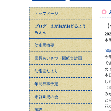
トップページ
【
ブログ えがおがおどるよう
ちえん
20
本
幼稚園概要
htt
今
園長あいさつ・園経営計画
で
め
幼稚園だより
本
し
年間行事予定
〈
み
未就園児の会
と
花
施設