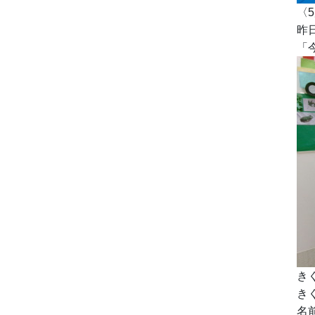
〈
昨
「
き
き
名