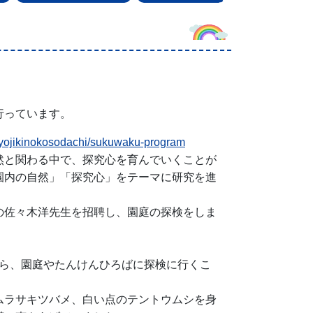
行っています。
yuyojikinokosodachi/sukuwaku-program
然と関わる中で、探究心を育んでいくことが
園内の自然」「探究心」をテーマに研究を進
の佐々木洋先生を招聘し、園庭の探検をしま
から、園庭やたんけんひろばに探検に行くこ
ムラサキツバメ、白い点のテントウムシを身