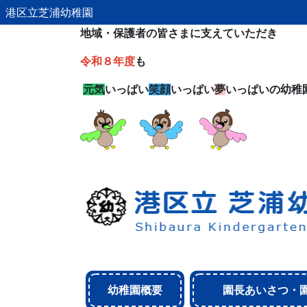
港区立芝浦幼稚園
地域・保護者の皆さまに支えていただき
令和８年度
も
元気
いっぱい
笑顔
いっぱい
夢
いっぱいの幼稚
幼稚園概要
園長あいさつ・