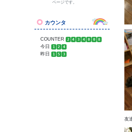
ページです。
カウンタ
COUNTER
2
4
3
4
0
0
8
今日
1
2
4
昨日
1
5
3
友