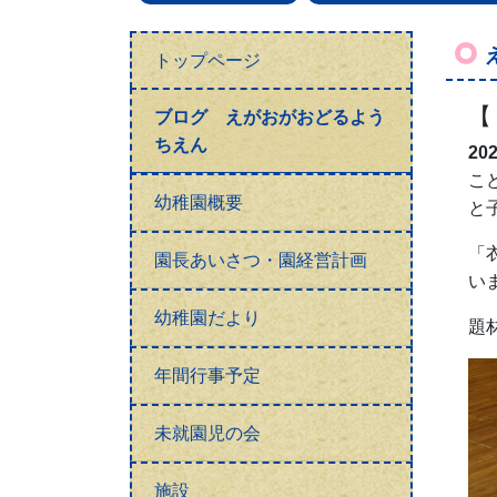
トップページ
【
ブログ えがおがおどるよう
ちえん
20
こ
幼稚園概要
と
「
園長あいさつ・園経営計画
い
幼稚園だより
題
年間行事予定
未就園児の会
施設