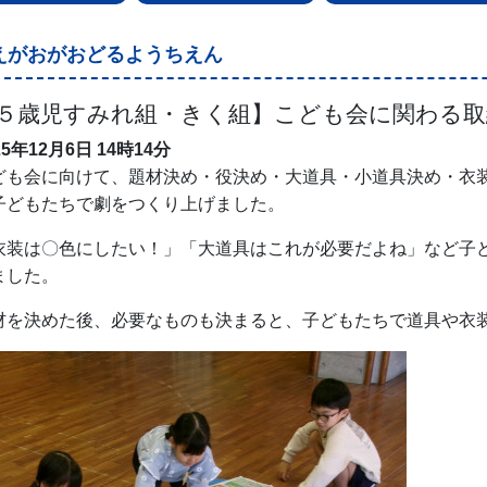
えがおがおどるようちえん
５歳児すみれ組・きく組】こども会に関わる取
25年12月6日
14時14分
ども会に向けて、題材決め・役決め・大道具・小道具決め・衣
子どもたちで劇をつくり上げました。
衣装は〇色にしたい！」「大道具はこれが必要だよね」など子
ました。
材を決めた後、必要なものも決まると、子どもたちで道具や衣