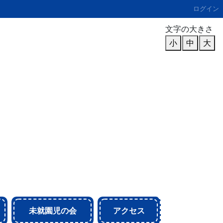
ログイン
文字の大きさ
小
中
大
未就園児の会
アクセス