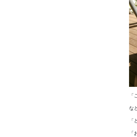
「
な
「
「