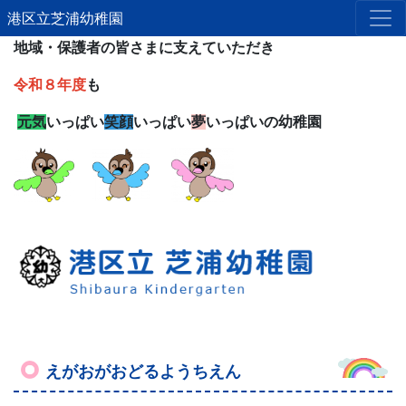
港区立芝浦幼稚園
地域・保護者の皆さまに支えていただき
令和８年度
も
元気
いっぱい
笑顔
いっぱい
夢
いっぱいの幼稚園
えがおがおどるようちえん