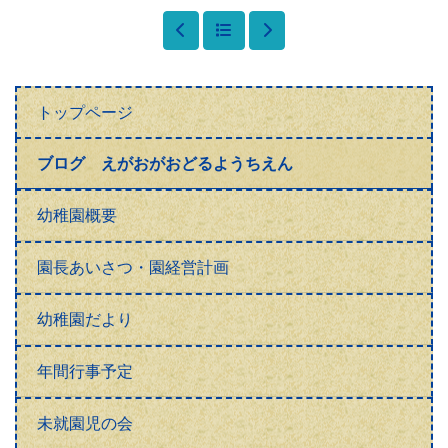
トップページ
ブログ えがおがおどるようちえん
幼稚園概要
園長あいさつ・園経営計画
幼稚園だより
年間行事予定
未就園児の会