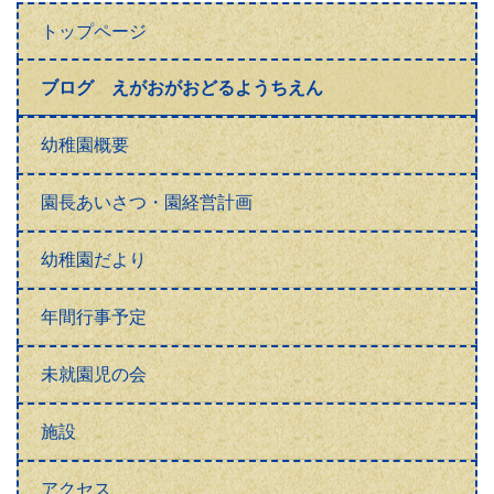
トップページ
ブログ えがおがおどるようちえん
幼稚園概要
園長あいさつ・園経営計画
幼稚園だより
年間行事予定
未就園児の会
施設
アクセス