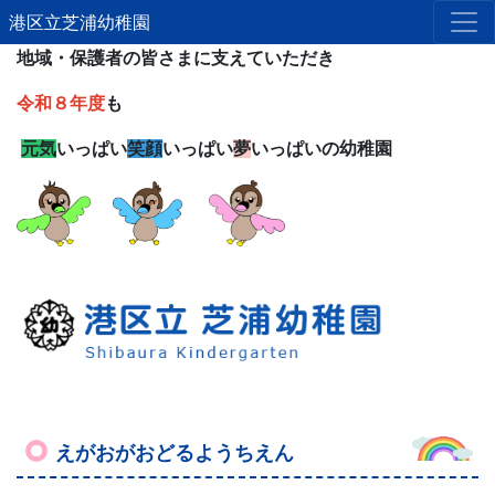
港区立芝浦幼稚園
地域・保護者の皆さまに支えていただき
令和８年度
も
元気
いっぱい
笑顔
いっぱい
夢
いっぱいの幼稚園
えがおがおどるようちえん