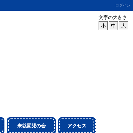
ログイン
文字の大きさ
小
中
大
未就園児の会
アクセス