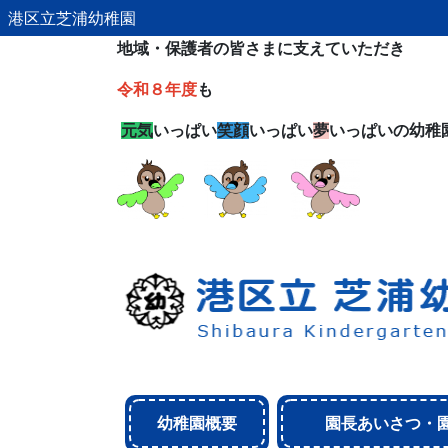
港区立芝浦幼稚園
地域・保護者の皆さまに支えていただき
令和８年度
も
元気
いっぱい
笑顔
いっぱい
夢
いっぱいの幼稚
幼稚園概要
園長あいさつ・