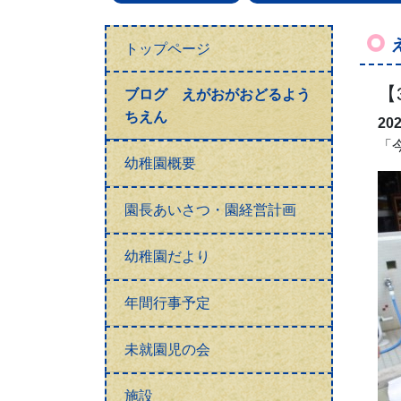
トップページ
【
ブログ えがおがおどるよう
ちえん
20
「
幼稚園概要
園長あいさつ・園経営計画
幼稚園だより
年間行事予定
未就園児の会
施設