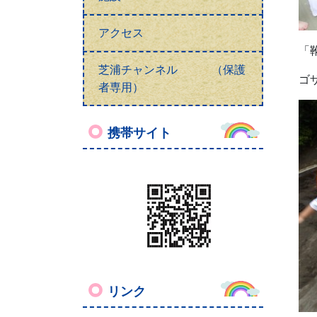
アクセス
「
芝浦チャンネル （保護
ゴ
者専用）
携帯サイト
リンク