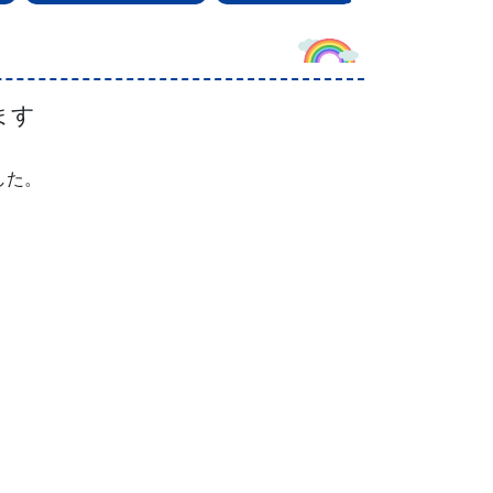
ます
した。